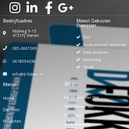
Bedrijfsadres
Meest Gekozen
Diensten
Mijlweg 9-15
4131PJ Vianen
SEO
Bouw website/ webshop
085-0601569
Data analyses
Marketing
0618594338
VR/AR
info@d-fokker.nl
Blogs
Menu
De Impact Van Het
Home
Verwijderen Van
Diensten
Een Goed
Projecten
Geïndexeerde