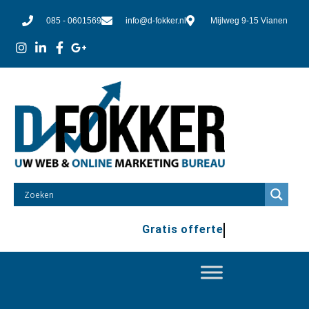
085 - 0601569
info@d-fokker.nl
Mijlweg 9-15 Vianen
100% vrijblijvend