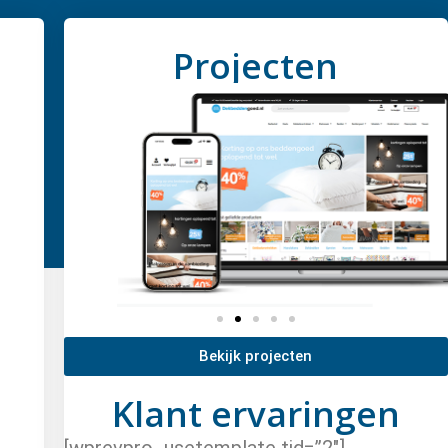
Projecten
Bekijk projecten
Klant ervaringen
[wprevpro_usetemplate tid=”2″]