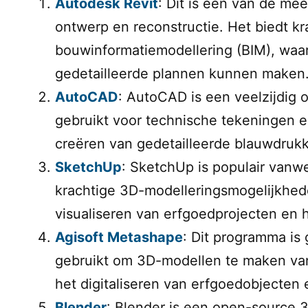
Autodesk Revit
: Dit is een van de me
ontwerp en reconstructie. Het biedt kr
bouwinformatiemodellering (BIM), waa
gedetailleerde plannen kunnen maken
AutoCAD
: AutoCAD is een veelzijdig
gebruikt voor technische tekeningen en
creëren van gedetailleerde blauwdruk
SketchUp
: SketchUp is populair vanwe
krachtige 3D-modelleringsmogelijkhede
visualiseren van erfgoedprojecten en 
Agisoft Metashape
: Dit programma is
gebruikt om 3D-modellen te maken van 
het digitaliseren van erfgoedobjecten e
Blender
: Blender is een open-source 