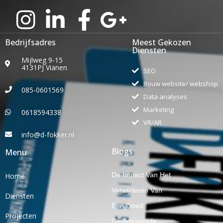
Bedrijfsadres
Meest Gekozen
Diensten
Mijlweg 9-15
4131PJ Vianen
SEO
Bouw website/ webshop
085-0601569
Data analyses
Marketing
0618594338
VR/AR
info@d-fokker.nl
Blogs
Menu
De Impact Van Het
Home
Verwijderen Van
Diensten
Een Goed
Projecten
Geïndexeerde