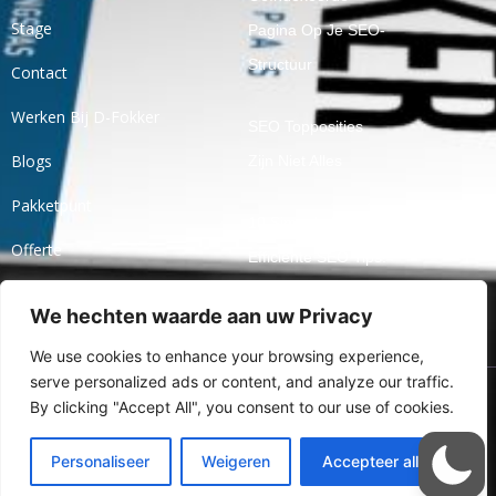
Stage
Pagina Op Je SEO-
Structuur
Contact
Werken Bij D-Fokker
SEO Topposities
Blogs
Zijn Niet Alles
Pakketpunt
10 Simpele En
Offerte
Efficiënte SEO Tips!
Ticket
We hechten waarde aan uw Privacy
Openbaar Praten
Over Jaarcijfers
We use cookies to enhance your browsing experience,
serve personalized ads or content, and analyze our traffic.
By clicking "Accept All", you consent to our use of cookies.
Ⓒ 2024 Alle Rechten
Voorbehouden Aan Online
Personaliseer
Weigeren
Accepteer alles
Marketingbureau D-Fokker