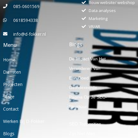
Bouw website/ webshop
085-0601569
Data analyses
Marketing
0618594338
VR/AR
info@d-fokker.nl
Blogs
Menu
De Impact Van Het
Home
Verwijderen Van
Diensten
Een Goed
Projecten
Geïndexeerde
Stage
Pagina Op Je SEO-
Structuur
Contact
Werken Bij D-Fokker
SEO Topposities
Blogs
Zijn Niet Alles