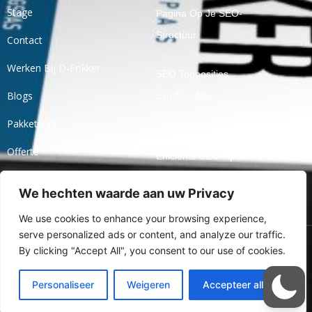
Stage
Pagina Op Je SEO-
Structuur
Contact
Werken Bij D-Fokker
SEO Topposities
Blogs
Zijn Niet Alles
Pakketpunt
10 Simpele En
Offerte
Efficiënte SEO Tips!
Ticket
We hechten waarde aan uw Privacy
Openbaar Praten
Over Jaarcijfers
We use cookies to enhance your browsing experience,
serve personalized ads or content, and analyze our traffic.
By clicking "Accept All", you consent to our use of cookies.
Ⓒ 2024 Alle Rechten
Voorbehouden Aan Online
Personaliseer
Weigeren
Accepteer alles
Marketingbureau D-Fokker