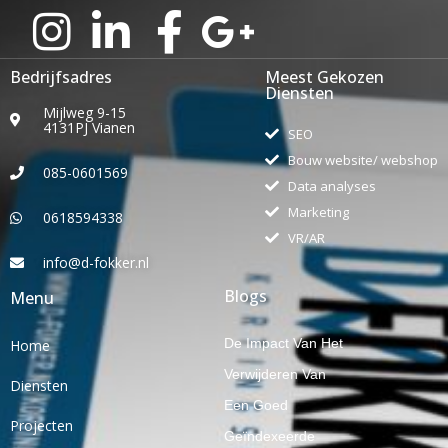
Bedrijfsadres
Meest Gekozen
Diensten
Mijlweg 9-15
4131PJ Vianen
SEO
Bouw website/ webshop
085-0601569
Data analyses
Marketing
0618594338
VR/AR
info@d-fokker.nl
Blogs
Menu
De Impact Van Het
Home
Verwijderen Van
Diensten
Een Goed
Projecten
Geïndexeerde