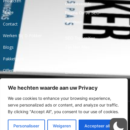
Projecten
Geïndexeerde
Stage
Pagina Op Je SEO-
Structuur
Contact
Werken Bij D-Fokker
SEO Topposities
Blogs
Zijn Niet Alles
Pakketpunt
10 Simpele En
Offerte
Efficiënte SEO Tips!
Ticket
We hechten waarde aan uw Privacy
Openbaar Praten
Over Jaarcijfers
We use cookies to enhance your browsing experience,
serve personalized ads or content, and analyze our traffic.
By clicking "Accept All", you consent to our use of cookies.
Ⓒ 2024 Alle Rechten
Voorbehouden Aan Online
Personaliseer
Weigeren
Accepteer alles