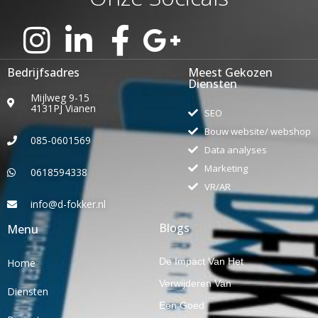
Bedrijfsadres
Meest Gekozen
Diensten
Mijlweg 9-15
4131PJ Vianen
SEO
Bouw website/ webshop
085-0601569
Data analyses
Marketing
0618594338
VR/AR
info@d-fokker.nl
Blogs
Menu
De Impact Van Het
Home
Verwijderen Van
Diensten
Een Goed