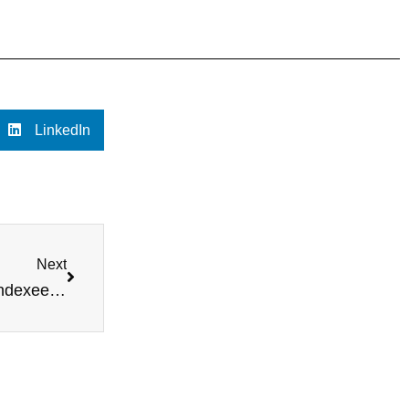
LinkedIn
Next
De impact van het verwijderen van een goed geïndexeerde pagina op je SEO-structuur