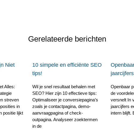
Gerelateerde berichten
n Niet
10 simpele en efficiënte SEO
Openbaar
tips!
jaarcijfers
t Alles:
Wil je snel resultaat behalen met
Openbaar pr
ategie
SEO? Hier zijn 10 effectieve tips:
de voordele
en streven
Optimaliseer je conversiepagina’s
versnelt In 
posities in
zoals je contactpagina, demo-
jaarcijfers 
ositie lijkt
aanvraagpagina of check-
intern blijft
outpagina. Analyseer zoektermen
in de