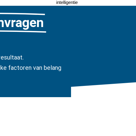
intelligentie
anvragen
esultaat.
jke factoren van belang