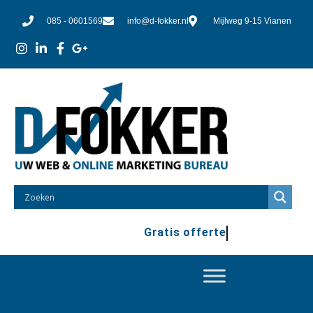
085 - 0601569
info@d-fokker.nl
Mijlweg 9-15 Vianen
100% vrijblijvend