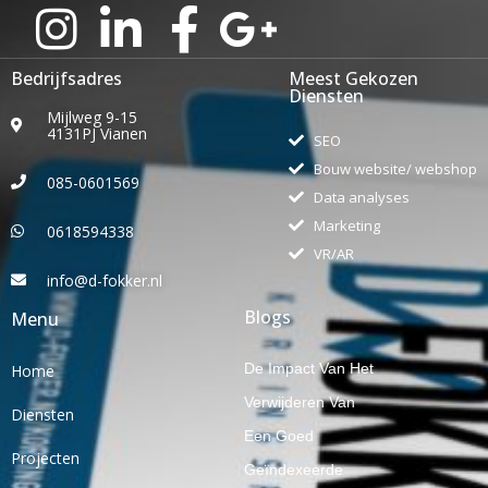
Bedrijfsadres
Meest Gekozen
Diensten
Mijlweg 9-15
4131PJ Vianen
SEO
Bouw website/ webshop
085-0601569
Data analyses
Marketing
0618594338
VR/AR
info@d-fokker.nl
Blogs
Menu
De Impact Van Het
Home
Verwijderen Van
Diensten
Een Goed
Projecten
Geïndexeerde