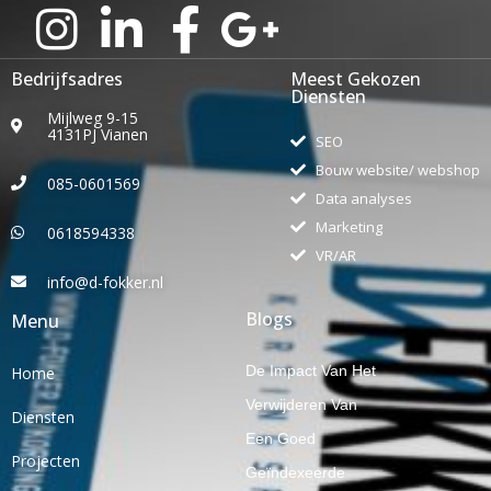
Bedrijfsadres
Meest Gekozen
Diensten
Mijlweg 9-15
4131PJ Vianen
SEO
Bouw website/ webshop
085-0601569
Data analyses
Marketing
0618594338
VR/AR
info@d-fokker.nl
Blogs
Menu
De Impact Van Het
Home
Verwijderen Van
Diensten
Een Goed
Projecten
Geïndexeerde