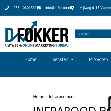
085 - 0601569
info@d-fokker.nl
Mijlweg 9-15 Viane
Home
Diensten
Projecten
Home
»
Infrarood boer
INFRAROOD B