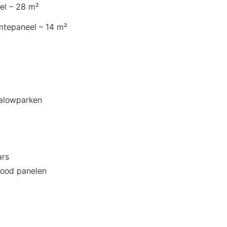
el – 28 m²
mtepaneel – 14 m²
alowparken
ars
rood panelen