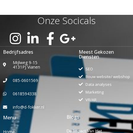
Onze Socicals
Bedrijfsadres
Meest Gekozen
Diensten
Mijlweg 9-15
4131PJ Vianen
SEO
Bouw website/ webshop
085-0601569
Data analyses
Marketing
0618594338
VR/AR
info@d-fokker.nl
Blogs
Menu
De Impact Van Het
Home