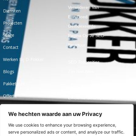
Verwijderen Van
Diensten
Een Goed
Projecten
Geïndexeerde
Stage
Pagina Op Je SEO-
Structuur
Contact
Werken Bij D-Fokker
SEO Topposities
Blogs
Zijn Niet Alles
Pakketpunt
10 Simpele En
Offerte
Efficiënte SEO Tips!
Ticket
We hechten waarde aan uw Privacy
Openbaar Praten
Over Jaarcijfers
We use cookies to enhance your browsing experience,
serve personalized ads or content, and analyze our traffic.