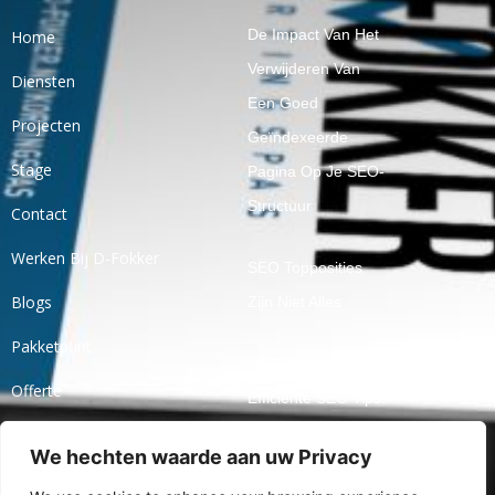
De Impact Van Het
Home
Verwijderen Van
Diensten
Een Goed
Projecten
Geïndexeerde
Stage
Pagina Op Je SEO-
Structuur
Contact
Werken Bij D-Fokker
SEO Topposities
Blogs
Zijn Niet Alles
Pakketpunt
10 Simpele En
Offerte
Efficiënte SEO Tips!
Ticket
We hechten waarde aan uw Privacy
Openbaar Praten
Over Jaarcijfers