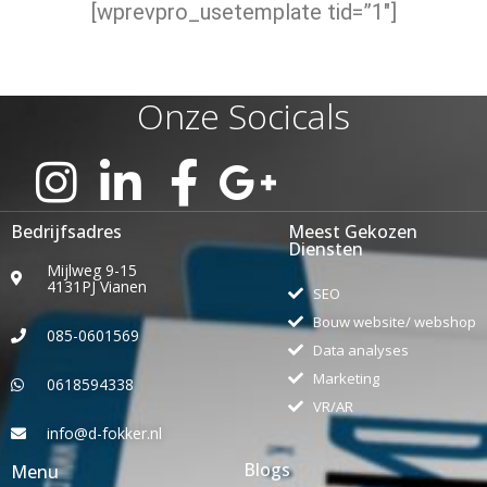
[wprevpro_usetemplate tid=”1″]
Onze Socicals
Bedrijfsadres
Meest Gekozen
Diensten
Mijlweg 9-15
4131PJ Vianen
SEO
Bouw website/ webshop
085-0601569
Data analyses
Marketing
0618594338
VR/AR
info@d-fokker.nl
Blogs
Menu