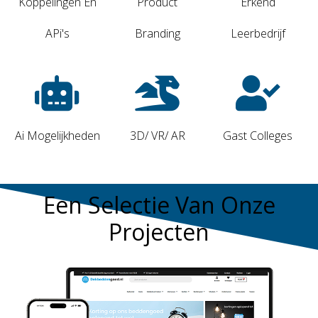
Koppelingen En
Product
Erkend
APi's
Branding
Leerbedrijf
Ai Mogelijkheden
3D/ VR/ AR
Gast Colleges
Een Selectie Van Onze
Projecten