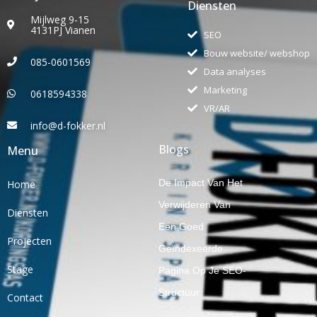
Diensten
Mijlweg 9-15
4131PJ Vianen
SEO
Bouw website/ webshop
085-0601569
Data analyses
Marketing
0618594338
VR/AR
info@d-fokker.nl
Blogs
Menu
De Impact Van Het
Home
Verwijderen Van
Diensten
Een Goed
Projecten
Geïndexeerde
Stage
Pagina Op Je SEO-
Structuur
Contact