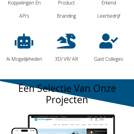
Koppelingen En
Product
Erkend
APi's
Branding
Leerbedrijf
Ai Mogelijkheden
3D/ VR/ AR
Gast Colleges
Een Selectie Van Onze
Projecten