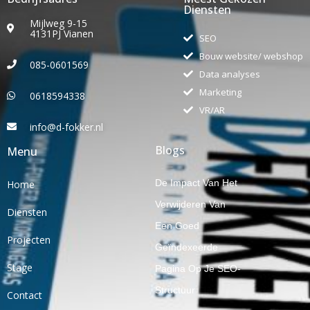
Diensten
Mijlweg 9-15
4131PJ Vianen
SEO
Bouw website/ webshop
085-0601569
Data analyses
Marketing
0618594338
VR/AR
info@d-fokker.nl
Blogs
Menu
De Impact Van Het
Home
Verwijderen Van
Diensten
Een Goed
Projecten
Geïndexeerde
Stage
Pagina Op Je SEO-
Structuur
Contact