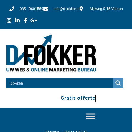
085 - 0601569
info@d-fokker.nl
Mijlweg 9-15 Vianen
Gratis offerte