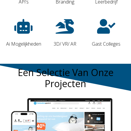
APi's
Branding
Leerbedrijf
Ai Mogelijkheden
3D/ VR/ AR
Gast Colleges
Een Selectie Van Onze
Projecten