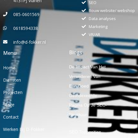
4131PJ Vianen
SEO
Bouw website/ webshop
085-0601569
Data analyses
Marketing
0618594338
VR/AR
info@d-fokker.nl
Blogs
Menu
De Impact Van Het
Home
Verwijderen Van
Diensten
Een Goed
Projecten
Geïndexeerde
Stage
Pagina Op Je SEO-
Structuur
Contact
Werken Bij D-Fokker
SEO Topposities