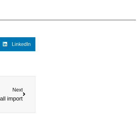
LinkedIn
Next
ll import