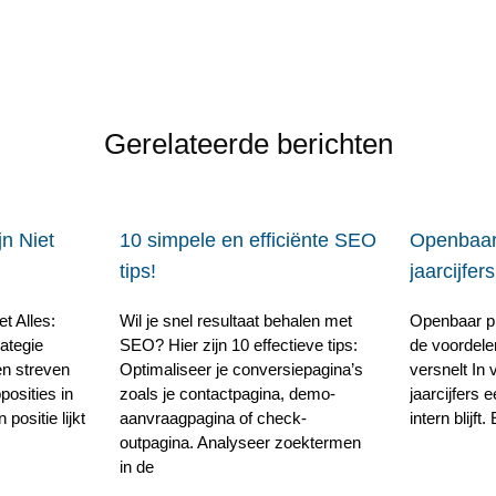
Gerelateerde berichten
n Niet
10 simpele en efficiënte SEO
Openbaar
tips!
jaarcijfers
t Alles:
Wil je snel resultaat behalen met
Openbaar pr
ategie
SEO? Hier zijn 10 effectieve tips:
de voordele
en streven
Optimaliseer je conversiepagina’s
versnelt In 
posities in
zoals je contactpagina, demo-
jaarcijfers 
ositie lijkt
aanvraagpagina of check-
intern blijft
outpagina. Analyseer zoektermen
in de