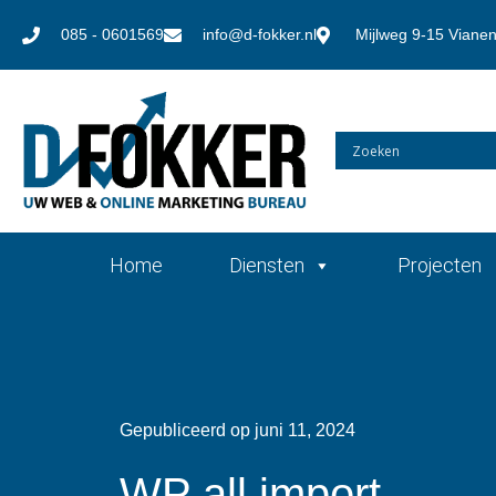
085 - 0601569
info@d-fokker.nl
Mijlweg 9-15 Viane
Home
Diensten
Projecten
Gepubliceerd op
juni 11, 2024
WP all import