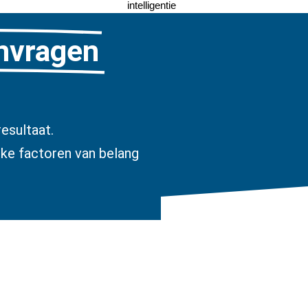
intelligentie
anvragen
esultaat.
jke factoren van belang