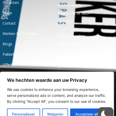
Projecten
Geïndexeerde
Stage
Pagina Op Je SEO-
Structuur
Contact
Werken Bij D-Fokker
SEO Topposities
Blogs
Zijn Niet Alles
Pakketpunt
10 Simpele En
Offerte
Efficiënte SEO Tips!
Ticket
We hechten waarde aan uw Privacy
Openbaar Praten
Over Jaarcijfers
We use cookies to enhance your browsing experience,
serve personalized ads or content, and analyze our traffic.
By clicking "Accept All", you consent to our use of cookies.
Ⓒ 2024 Alle Rechten
Voorbehouden Aan Online
Personaliseer
Weigeren
Accepteer alles