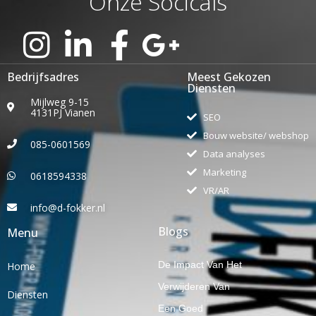
Onze Socicals
Bedrijfsadres
Meest Gekozen
Diensten
Mijlweg 9-15
4131PJ Vianen
SEO
Bouw website/ webshop
085-0601569
Data analyses
Marketing
0618594338
VR/AR
info@d-fokker.nl
Blogs
Menu
De Impact Van Het
Home
Verwijderen Van
Diensten
Een Goed