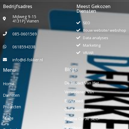
Bedrijfsadres
Meest Gekozen
Diensten
Mijlweg 9-15
4131PJ Vianen
SEO
Bouw website/ webshop
085-0601569
Data analyses
Marketing
0618594338
VR/AR
info@d-fokker.nl
Blogs
Menu
De Impact Van Het
Home
Verwijderen Van
Diensten
Een Goed
Projecten
Geïndexeerde
Stage
Pagina Op Je SEO-
Structuur