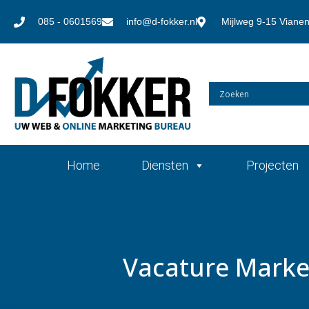
085 - 0601569
info@d-fokker.nl
Mijlweg 9-15 Viane
Home
Diensten
Projecten
Vacature Market