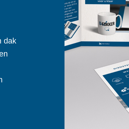
n dak
den
n