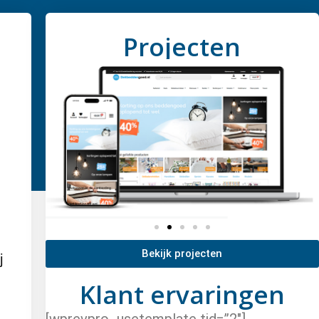
Projecten
Bekijk projecten
j
Klant ervaringen
[wprevpro_usetemplate tid=”2″]