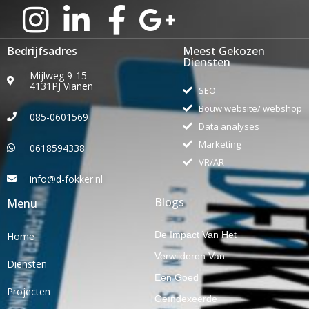
Bedrijfsadres
Meest Gekozen
Diensten
Mijlweg 9-15
4131PJ Vianen
SEO
Bouw website/ webshop
085-0601569
Data analyses
Marketing
0618594338
VR/AR
info@d-fokker.nl
Blogs
Menu
De Impact Van Het
Home
Verwijderen Van
Diensten
Een Goed
Projecten
Geïndexeerde