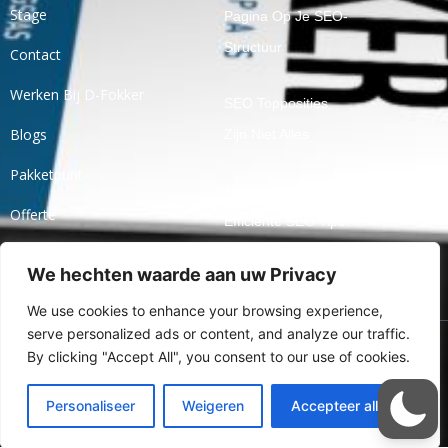
Stage
Pagina Op Je SEO-
Structuur
Contact
Werken Bij D-Fokker
SEO Topposities
Blogs
Zijn Niet Alles
Pakketpunt
10 Simpele En
Offerte
Efficiënte SEO Tips!
Ticket
We hechten waarde aan uw Privacy
Openbaar Praten
Over Jaarcijfers
We use cookies to enhance your browsing experience,
serve personalized ads or content, and analyze our traffic.
By clicking "Accept All", you consent to our use of cookies.
Ⓒ 2024 Alle Rechten
Voorbehouden Aan Online
Personaliseer
Weigeren
Accepteer alles
Marketingbureau D-Fokker