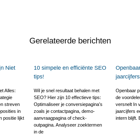
Gerelateerde berichten
n Niet
10 simpele en efficiënte SEO
Openbaar
tips!
jaarcijfers
t Alles:
Wil je snel resultaat behalen met
Openbaar pr
ategie
SEO? Hier zijn 10 effectieve tips:
de voordele
en streven
Optimaliseer je conversiepagina’s
versnelt In 
posities in
zoals je contactpagina, demo-
jaarcijfers 
ositie lijkt
aanvraagpagina of check-
intern blijft
outpagina. Analyseer zoektermen
in de