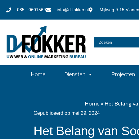
085 - 0601569
info@d-fokker.nl
Mijlweg 9-15 Viane
Home
Diensten
Projecten
Home
»
Het Belang va
Gepubliceerd op
mei 29, 2024
Het Belang van Soc