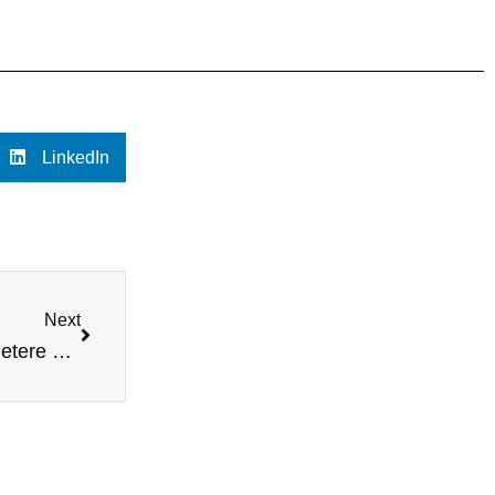
LinkedIn
Next
Het Belang van Social Media Advertenties voor Betere Engagement en Interactie