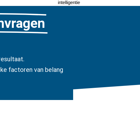
intelligentie
anvragen
esultaat.
jke factoren van belang