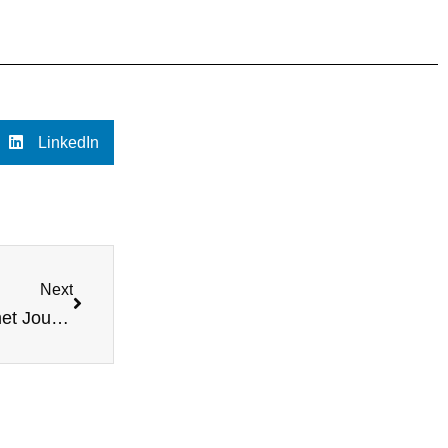
LinkedIn
Next
De Kracht van E-mailmarketing: Het Verbinden met Jouw Publiek