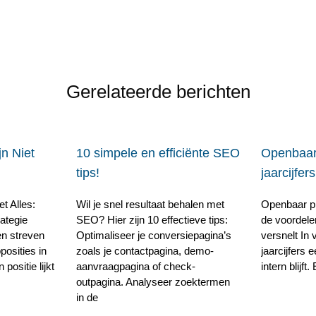
Gerelateerde berichten
n Niet
10 simpele en efficiënte SEO
Openbaar
tips!
jaarcijfers
t Alles:
Wil je snel resultaat behalen met
Openbaar pr
ategie
SEO? Hier zijn 10 effectieve tips:
de voordele
en streven
Optimaliseer je conversiepagina’s
versnelt In 
posities in
zoals je contactpagina, demo-
jaarcijfers 
ositie lijkt
aanvraagpagina of check-
intern blijft
outpagina. Analyseer zoektermen
in de