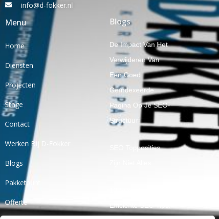
info@d-fokker.nl
Blogs
Menu
De Impact Van Het
Home
Verwijderen Van
Diensten
Een Goed
Projecten
Geïndexeerde
Stage
Pagina Op Je SEO-
Structuur
Contact
Werken Bij D-Fokker
SEO Topposities
Blogs
Zijn Niet Alles
Pakketpunt
10 Simpele En
Offerte
Efficiënte SEO Tips!