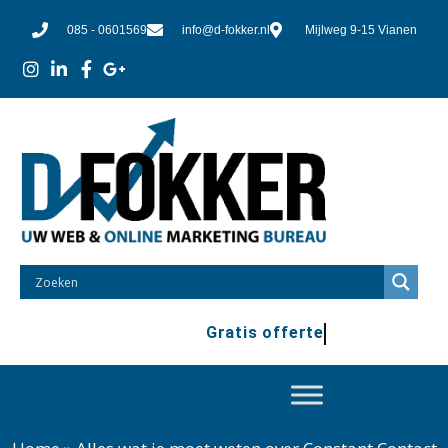
085 - 0601569
info@d-fokker.nl
Mijlweg 9-15 Vianen
Gratis offerte