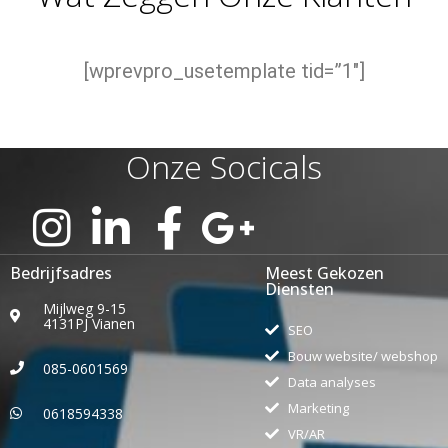
[wprevpro_usetemplate tid=”1″]
Onze Socicals
Bedrijfsadres
Meest Gekozen
Diensten
Mijlweg 9-15
4131PJ Vianen
SEO
Bouw website/ webshop
085-0601569
Data analyses
Marketing
0618594338
VR/AR