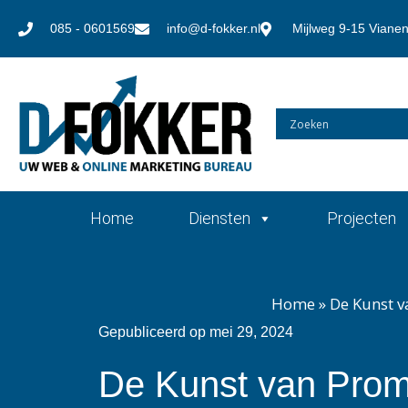
085 - 0601569
info@d-fokker.nl
Mijlweg 9-15 Viane
Home
Diensten
Projecten
Home
»
De Kunst v
Gepubliceerd op
mei 29, 2024
De Kunst van Promot