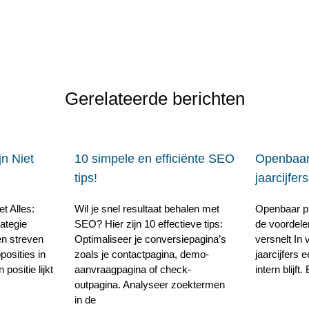
Gerelateerde berichten
n Niet
10 simpele en efficiënte SEO
Openbaar
tips!
jaarcijfers
t Alles:
Wil je snel resultaat behalen met
Openbaar pr
ategie
SEO? Hier zijn 10 effectieve tips:
de voordele
en streven
Optimaliseer je conversiepagina’s
versnelt In 
posities in
zoals je contactpagina, demo-
jaarcijfers 
ositie lijkt
aanvraagpagina of check-
intern blijft
outpagina. Analyseer zoektermen
in de