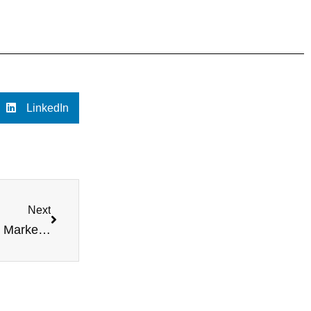
LinkedIn
Next
Het Belang van Tracking en Toewijzing in Affiliate Marketing