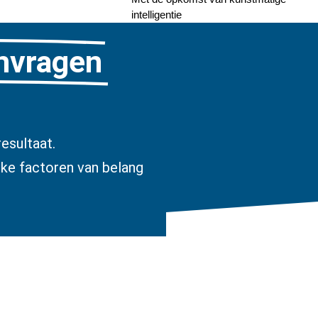
intelligentie
anvragen
esultaat.
jke factoren van belang