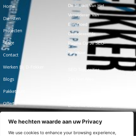
De Impact Van Het
Home
Verwijderen Van
Diensten
Een Goed
Projecten
Geïndexeerde
Stage
Pagina Op Je SEO-
Structuur
Contact
Werken Bij D-Fokker
SEO Topposities
Blogs
Zijn Niet Alles
Pakketpunt
10 Simpele En
Offerte
Efficiënte SEO Tips!
Ticket
We hechten waarde aan uw Privacy
Openbaar Praten
Over Jaarcijfers
We use cookies to enhance your browsing experience,