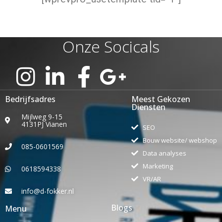
Onze Socicals
Bedrijfsadres
Meest Gekozen
Diensten
Mijlweg 9-15
4131PJ Vianen
SEO
Bouw website/ webshop
085-0601569
Data analyses
Marketing
0618594338
VR/AR
info@d-fokker.nl
Blogs
Menu